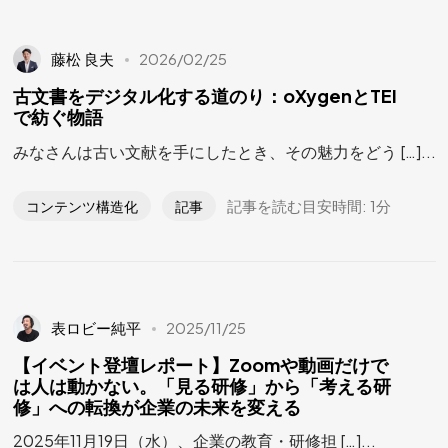
藤松 良夫
2026/02/25
古文書をデジタル化する道のり：oXygenとTEI
で紡ぐ物語
みなさんは古い文献を手にしたとき、その魅力をどう […]...
記事を読む目安時間: 1分
コンテンツ構造化
記事
未来と可能性を
一緒に考えよう
表ロビー純平
2025/11/25
Let's Talk
【イベント登壇レポート】Zoomや動画だけで
は人は動かない。「見る研修」から「考える研
修」への転換が企業の未来を変える
©2024 SPLINE GLOBAL, All Rights Reserved.
2025年11月19日（水）、企業の教育・研修担 […]...