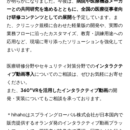
が明らかになりました。今後は、
病院や医療機器メーカ
ーとの共同研究を進めるとともに、全国の医療従事者向
け研修コンテンツとしての展開
を予定しています。ま
た、クリニック規模に合わせた軽量版の開発や、実際の
業務フローに沿ったカスタマイズ、教育・訓練用途への
応用など、現場に寄り添ったソリューションを強化して
まいります。
医療研修分野やセキュリティ対策分野での
インタラクテ
ィブ動画導入
についてのご相談は、ぜひお気軽にお寄せ
ください。
また、
360°VRを活用したインタラクティブ動画
の開
発・実装についてもご相談を承っております。
＊hihahoはスプライングローバル株式会社が日本国内で
販売提供するオランダ発のインタラクティブ動画プラッ