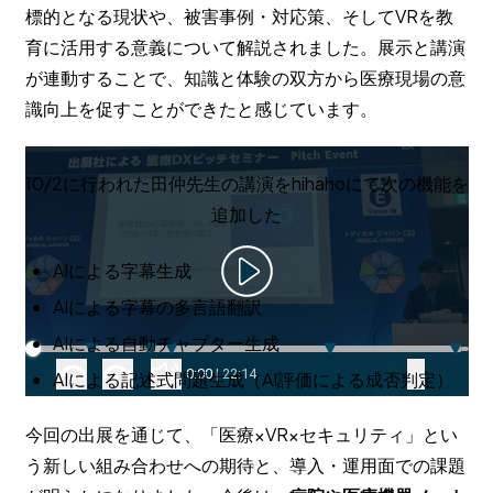
標的となる現状や、被害事例・対応策、そしてVRを教
育に活用する意義について解説されました。展示と講演
が連動することで、知識と体験の双方から医療現場の意
識向上を促すことができたと感じています。
10/2に行われた田仲先生の講演をhihahoにて次の機能を
追加した
AIによる字幕生成
AIによる字幕の多言語翻訳
AIによる自動チャプター生成
AIによる記述式問題生成（AI評価による成否判定）
今回の出展を通じて、「医療×VR×セキュリティ」とい
う新しい組み合わせへの期待と、導入・運用面での課題