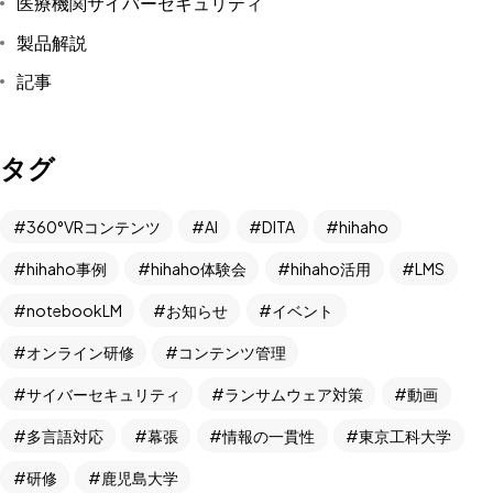
医療機関サイバーセキュリティ
製品解説
記事
タグ
360°VRコンテンツ
AI
DITA
hihaho
hihaho事例
hihaho体験会
hihaho活用
LMS
未来と可能性を
notebookLM
お知らせ
イベント
一緒に考えよう
オンライン研修
コンテンツ管理
サイバーセキュリティ
ランサムウェア対策
動画
Let's Talk
多言語対応
幕張
情報の一貫性
東京工科大学
研修
鹿児島大学