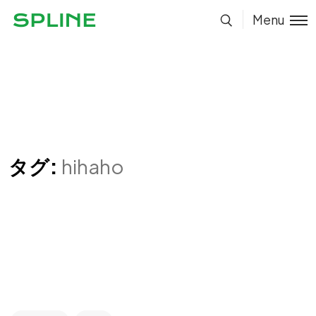
Menu
タグ:
hihaho